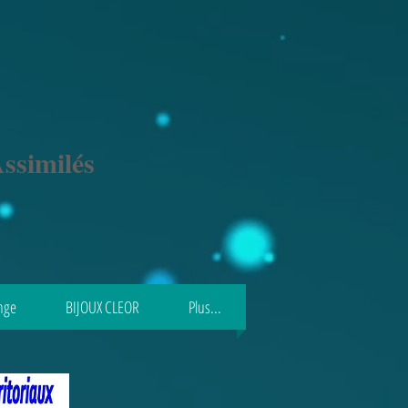
ssimilés
nge
BIJOUX CLEOR
Plus...