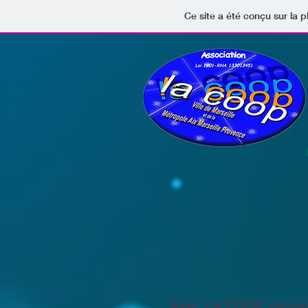
Ce site a été conçu sur la p
Avec LA COOP retrouv