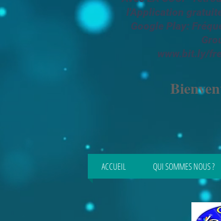
l'Application gratuit
Google Play
: Fréq
Gro
www.bit.ly/f
Bienven
ACCUEIL
QUI SOMMES NOUS ?