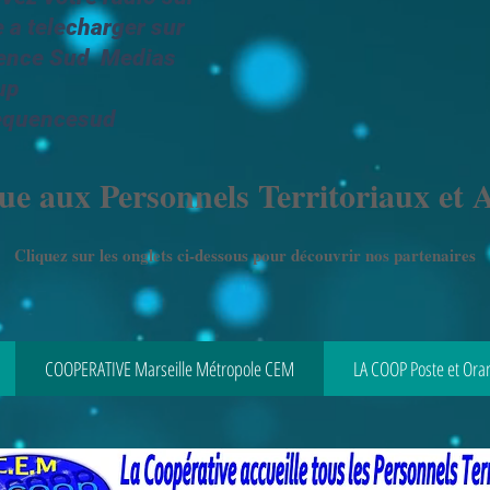
e a telecharger sur
uence Sud Medias
up
requencesud
ue aux Personnels Territoriaux et A
Cliquez sur les onglets ci-dessous pour découvrir nos partenaires
COOPERATIVE Marseille Métropole CEM
LA COOP Poste et Ora