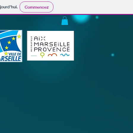
jourd'hui.
Commencez