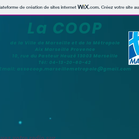
lateforme de création de sites internet
.com
. Créez votre site au
La COOP
de la Ville de Marseille et de la Métropole
Aix Marseille Provence
10, rue du Pasteur Heuzé 13003 Marseille
Tél: 04-13-20-60-42
Email:
assocoop.marseillemetropole@gmail.com
ez votre radio sur